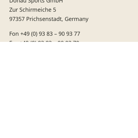
Donau Sports GmbH
Zur Schirmeiche 5
97357 Prichsenstadt, Germany
Fon +49 (0) 93 83 – 90 93 77
Fax +49 (0) 93 83 – 90 93 70
E-Mail:
info@donausports.de
Internet:
www.ballop.de
ue Barfußschuhkollektion für Frühjahr/Sommer 2024
News
Service
Historie
Team