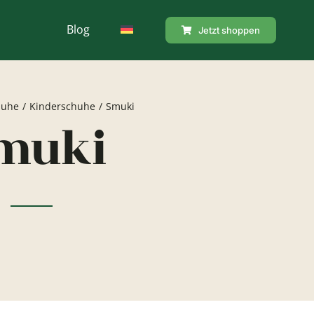
Blog
Jetzt shoppen
Aqua fit Schuhe
huhe
Kinderschuhe
Smuki
muki